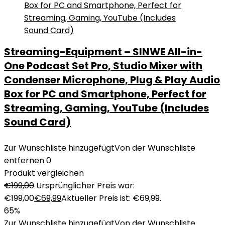
Streaming-Equipment – SINWE All-in-
One Podcast Set Pro, Studio Mixer with
Condenser Microphone, Plug & Play Audio
Box for PC and Smartphone, Perfect for
Streaming, Gaming, YouTube (Includes
Sound Card)
Zur Wunschliste hinzugefügt
Von der Wunschliste
entfernen
0
Produkt vergleichen
€
199,00
Ursprünglicher Preis war:
€199,00
€
69,99
Aktueller Preis ist: €69,99.
65%
Zur Wunschliste hinzugefügt
Von der Wunschliste