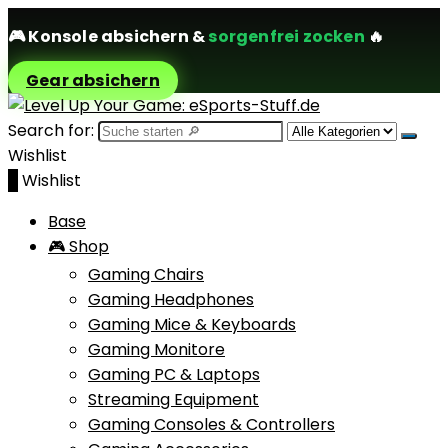
🎮
Konsole absichern
&
sorgenfrei zocken
🔥
Gear absichern
Search for:
Wishlist
0
Wishlist
Base
🎮 Shop
Gaming Chairs
Gaming Headphones
Gaming Mice & Keyboards
Gaming Monitore
Gaming PC & Laptops
Streaming Equipment
Gaming Consoles & Controllers