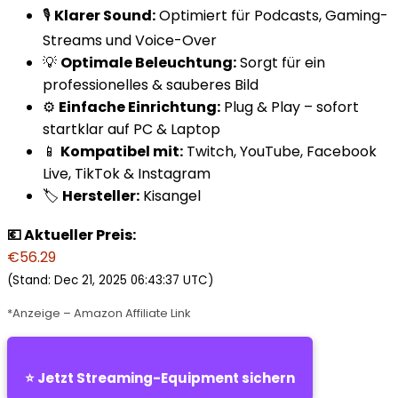
🎙️
Klarer Sound:
Optimiert für Podcasts, Gaming-
Streams und Voice-Over
💡
Optimale Beleuchtung:
Sorgt für ein
professionelles & sauberes Bild
⚙️
Einfache Einrichtung:
Plug & Play – sofort
startklar auf PC & Laptop
📱
Kompatibel mit:
Twitch, YouTube, Facebook
Live, TikTok & Instagram
🏷️
Hersteller:
Kisangel
💶 Aktueller Preis:
€56.29
(Stand: Dec 21, 2025 06:43:37 UTC)
*Anzeige – Amazon Affiliate Link
⭐ Jetzt Streaming-Equipment sichern