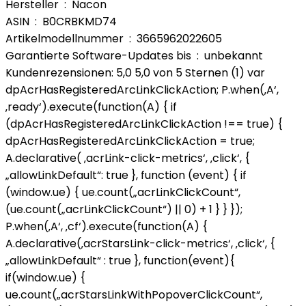
Hersteller ‏ : ‎ Nacon
ASIN ‏ : ‎ B0CRBKMD74
Artikelmodellnummer ‏ : ‎ 3665962022605
Garantierte Software-Updates bis ‏ : ‎ unbekannt
Kundenrezensionen: 5,0 5,0 von 5 Sternen (1) var
dpAcrHasRegisteredArcLinkClickAction; P.when(‚A‘,
‚ready‘).execute(function(A) { if
(dpAcrHasRegisteredArcLinkClickAction !== true) {
dpAcrHasRegisteredArcLinkClickAction = true;
A.declarative( ‚acrLink-click-metrics‘, ‚click‘, {
„allowLinkDefault“: true }, function (event) { if
(window.ue) { ue.count(„acrLinkClickCount“,
(ue.count(„acrLinkClickCount“) || 0) + 1 } } });
P.when(‚A‘, ‚cf‘).execute(function(A) {
A.declarative(‚acrStarsLink-click-metrics‘, ‚click‘, {
„allowLinkDefault“ : true }, function(event){
if(window.ue) {
ue.count(„acrStarsLinkWithPopoverClickCount“,