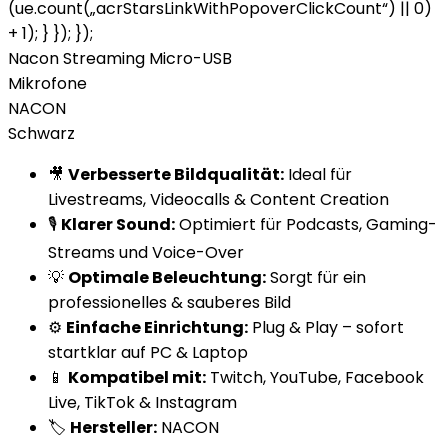
(ue.count(„acrStarsLinkWithPopoverClickCount“) || 0)
+ 1); } }); });
Nacon Streaming Micro-USB
Mikrofone
NACON
Schwarz
🎥
Verbesserte Bildqualität:
Ideal für
Livestreams, Videocalls & Content Creation
🎙️
Klarer Sound:
Optimiert für Podcasts, Gaming-
Streams und Voice-Over
💡
Optimale Beleuchtung:
Sorgt für ein
professionelles & sauberes Bild
⚙️
Einfache Einrichtung:
Plug & Play – sofort
startklar auf PC & Laptop
📱
Kompatibel mit:
Twitch, YouTube, Facebook
Live, TikTok & Instagram
🏷️
Hersteller:
NACON