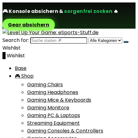
🎮
Konsole absichern
&
sorgenfrei zocken
🔥
Gear absichern
Search for:
Wishlist
0
Wishlist
Base
🎮 Shop
Gaming Chairs
Gaming Headphones
Gaming Mice & Keyboards
Gaming Monitore
Gaming PC & Laptops
Streaming Equipment
Gaming Consoles & Controllers