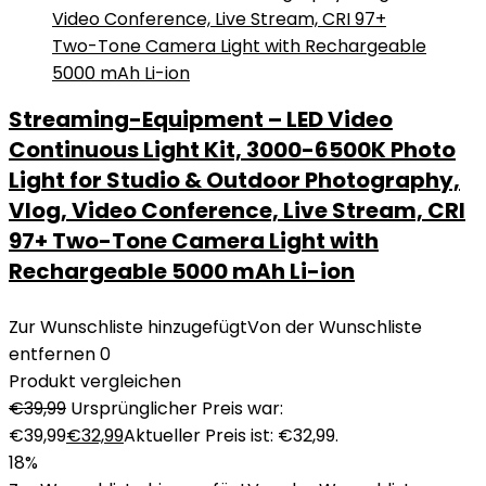
Streaming-Equipment – LED Video
Continuous Light Kit, 3000-6500K Photo
Light for Studio & Outdoor Photography,
Vlog, Video Conference, Live Stream, CRI
97+ Two-Tone Camera Light with
Rechargeable 5000 mAh Li-ion
Zur Wunschliste hinzugefügt
Von der Wunschliste
entfernen
0
Produkt vergleichen
€
39,99
Ursprünglicher Preis war:
€39,99
€
32,99
Aktueller Preis ist: €32,99.
18%