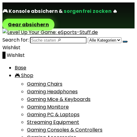
🎮
Konsole absichern
&
sorgenfrei zocken
🔥
Gear absichern
Search for:
Wishlist
0
Wishlist
Base
🎮 Shop
Gaming Chairs
Gaming Headphones
Gaming Mice & Keyboards
Gaming Monitore
Gaming PC & Laptops
Streaming Equipment
Gaming Consoles & Controllers