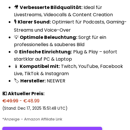
🎥
Verbesserte Bildqualität:
Ideal für
Livestreams, Videocalls & Content Creation
🎙️
Klarer Sound:
Optimiert für Podcasts, Gaming-
Streams und Voice-Over
💡
Optimale Beleuchtung:
Sorgt für ein
professionelles & sauberes Bild
⚙️
Einfache Einrichtung:
Plug & Play – sofort
startklar auf PC & Laptop
📱
Kompatibel mit:
Twitch, YouTube, Facebook
Live, TikTok & Instagram
🏷️
Hersteller:
NEEWER
💶 Aktueller Preis:
€49.99
- €48.99
(Stand: Dec 17, 2025 15:51:48 UTC)
*Anzeige – Amazon Affiliate Link