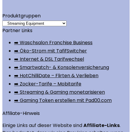
Produktgruppen
Partner Links
➡️ Waschsalon Franchise Business
➡️ Öko-Strom mit TafifSwitcher
➡️ Internet & DSL Tarifwechsel
➡️ Smartwatch- & Konsolenversicherung
➡️ HotChilliDate – Flirten & Verlieben
➡️ Zocker-Tarife – Mobitarife
➡️ Streaming & Gaming monetarisieren
➡️ Gaming Token erstellen mit Pad00.com
Affiliate-Hinweis
Einige Links auf dieser Website sind
Affiliate-Links
.