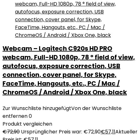
Webcam – Logitech C920s HD PRO
webcam, Full-HD 1080p, 78 ° field of view,
autofocus, exposure correction, USB
connection, cover panel, for Skype,
FaceTime, Hangouts, etc., PC / Mac /
ChromeOS / Android / Xbox One, black
Zur Wunschliste hinzugefügt
Von der Wunschliste
entfernen
0
Produkt vergleichen
€
72,90
Ursprünglicher Preis war: €72,90
€
57,11
Aktueller
Preis ist: €57,11.