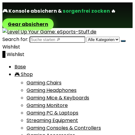
🎮
Konsole absichern
&
sorgenfrei zocken
🔥
Gear absichern
Search for:
Wishlist
0
Wishlist
Base
🎮 Shop
Gaming Chairs
Gaming Headphones
Gaming Mice & Keyboards
Gaming Monitore
Gaming PC & Laptops
Streaming Equipment
Gaming Consoles & Controllers