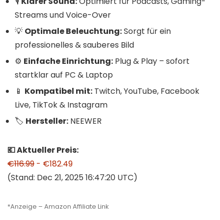
🎙️
Klarer Sound:
Optimiert für Podcasts, Gaming-
Streams und Voice-Over
💡
Optimale Beleuchtung:
Sorgt für ein
professionelles & sauberes Bild
⚙️
Einfache Einrichtung:
Plug & Play – sofort
startklar auf PC & Laptop
📱
Kompatibel mit:
Twitch, YouTube, Facebook
Live, TikTok & Instagram
🏷️
Hersteller:
NEEWER
💶 Aktueller Preis:
€116.99
- €182.49
(Stand: Dec 21, 2025 16:47:20 UTC)
*Anzeige – Amazon Affiliate Link