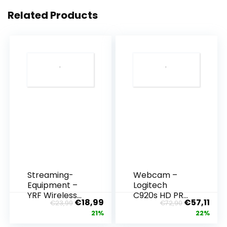
Related Products
Streaming-
Webcam –
Equipment –
Logitech
YRF Wireless
C920s HD PRO
Ursprünglicher
Aktueller
Ursprüngl
Aktu
€
18,99
€
57,11
€
23,99
€
72,90
Lavalier
webcam, Full-
Preis
Preis
Preis
Prei
21%
22%
Microphone
HD 1080p, 78 °
war:
ist:
war:
ist:
for iPhone –
field of view,