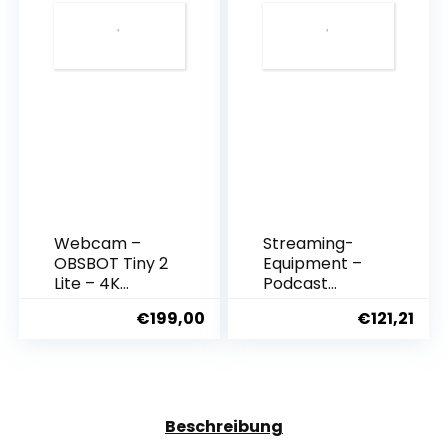
Microphone,
Web Camera
Audio Mixer
with
Set with Sound
Microphone
Card for
HDR Enabled
Streaming/Po
HD Auto Light
dcasting/Rec
Correction
ording,
Webcam with
Suitable for
Adjustable
PC/Laptop/Ph
FOV for
one/Pad
Teams, Zoom,
PC/Laptop/M
ac/Desktop
Webcam –
Streaming-
OBSBOT Tiny 2
Equipment –
Lite – 4K
Podcast
Webcam PTZ
Equipment
€
199,00
€
121,21
AI Tracking
Bundle,
Streaming
Streaming
Camera,
Microphone
Webcam with
Podcast
Microphone,
Starter Kit USB
1/2 Inch
Condenser
Beschreibung
Sensor, HDR,
Soundboard