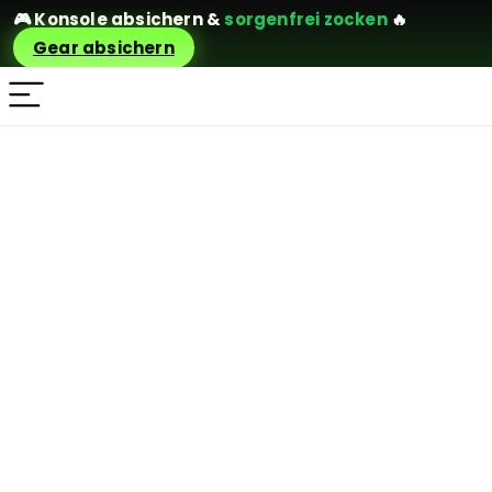
🎮
Konsole absichern
&
sorgenfrei zocken
🔥
Gear absichern