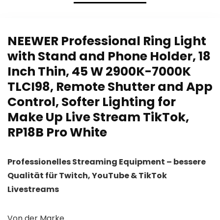
Gesture
Audio Mixer Kit
Control, 60
with Sound
FPS PC
Card for
Camera, USB
Streaming
NEEWER Professional Ring Light
Web Cam for
Singing
with Stand and Phone Holder, 18
Meetings,
Podcasting
Gaming, Video
Recording
Inch Thin, 45 W 2900K-7000K
Calls, etc.
Suitable for
TLCI98, Remote Shutter and App
PC Laptop
Phone
Control, Softer Lighting for
Make Up Live Stream TikTok,
RP18B Pro White
Professionelles Streaming Equipment – bessere
Qualität für Twitch, YouTube & TikTok
Livestreams
Von der Marke