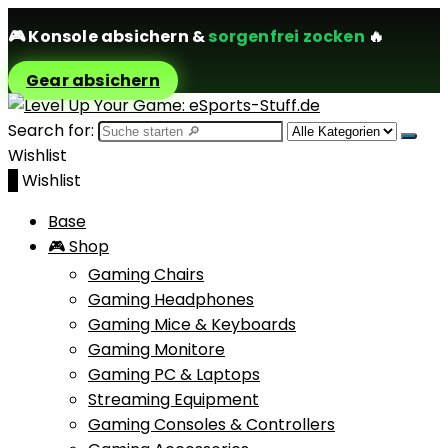
🎮
Konsole absichern
&
sorgenfrei zocken
🔥
Gear absichern
Search for:
Wishlist
0
Wishlist
Base
🎮 Shop
Gaming Chairs
Gaming Headphones
Gaming Mice & Keyboards
Gaming Monitore
Gaming PC & Laptops
Streaming Equipment
Gaming Consoles & Controllers