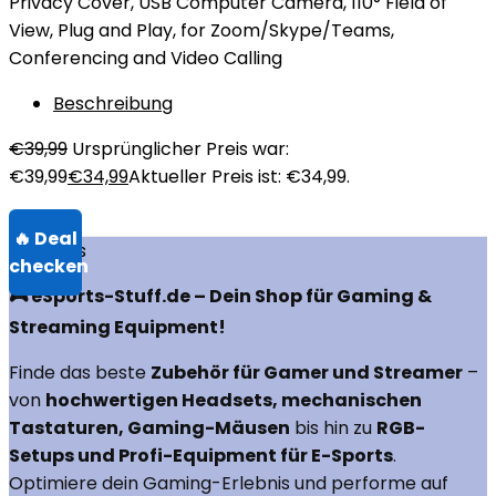
Privacy Cover, USB Computer Camera, 110° Field of
View, Plug and Play, for Zoom/Skype/Teams,
Conferencing and Video Calling
Beschreibung
€
39,99
Ursprünglicher Preis war:
€39,99
€
34,99
Aktueller Preis ist: €34,99.
Über uns
🎮 eSports-Stuff.de – Dein Shop für Gaming &
Streaming Equipment!
Finde das beste
Zubehör für Gamer und Streamer
–
von
hochwertigen Headsets, mechanischen
Tastaturen, Gaming-Mäusen
bis hin zu
RGB-
Setups und Profi-Equipment für E-Sports
.
Optimiere dein Gaming-Erlebnis und performe auf