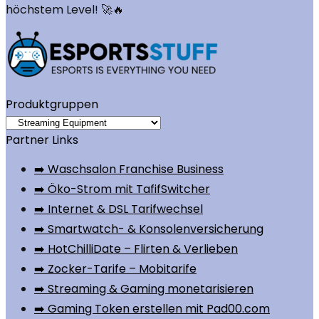
höchstem Level! 🚀🔥
Produktgruppen
Partner Links
➡️ Waschsalon Franchise Business
➡️ Öko-Strom mit TafifSwitcher
➡️ Internet & DSL Tarifwechsel
➡️ Smartwatch- & Konsolenversicherung
➡️ HotChilliDate – Flirten & Verlieben
➡️ Zocker-Tarife – Mobitarife
➡️ Streaming & Gaming monetarisieren
➡️ Gaming Token erstellen mit Pad00.com