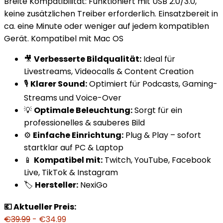
Breite Kompatibilität: Funktioniert mit USB 2.0/3.0,
keine zusätzlichen Treiber erforderlich. Einsatzbereit in
ca. eine Minute oder weniger auf jedem kompatiblen
Gerät. Kompatibel mit Mac OS
🎥
Verbesserte Bildqualität:
Ideal für
Livestreams, Videocalls & Content Creation
🎙️
Klarer Sound:
Optimiert für Podcasts, Gaming-
Streams und Voice-Over
💡
Optimale Beleuchtung:
Sorgt für ein
professionelles & sauberes Bild
⚙️
Einfache Einrichtung:
Plug & Play – sofort
startklar auf PC & Laptop
📱
Kompatibel mit:
Twitch, YouTube, Facebook
Live, TikTok & Instagram
🏷️
Hersteller:
NexiGo
💶 Aktueller Preis:
€39.99
- €34.99