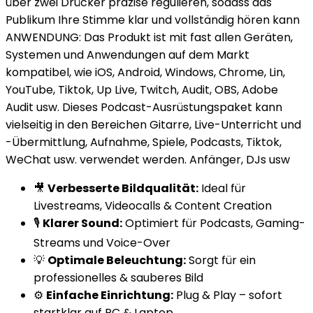
über zwei Drücker präzise regulieren, sodass das
Publikum Ihre Stimme klar und vollständig hören kann
ANWENDUNG: Das Produkt ist mit fast allen Geräten,
Systemen und Anwendungen auf dem Markt
kompatibel, wie iOS, Android, Windows, Chrome, Lin,
YouTube, Tiktok, Up Live, Twitch, Audit, OBS, Adobe
Audit usw. Dieses Podcast-Ausrüstungspaket kann
vielseitig in den Bereichen Gitarre, Live-Unterricht und
-Übermittlung, Aufnahme, Spiele, Podcasts, Tiktok,
WeChat usw. verwendet werden. Anfänger, DJs usw
🎥
Verbesserte Bildqualität:
Ideal für
Livestreams, Videocalls & Content Creation
🎙️
Klarer Sound:
Optimiert für Podcasts, Gaming-
Streams und Voice-Over
💡
Optimale Beleuchtung:
Sorgt für ein
professionelles & sauberes Bild
⚙️
Einfache Einrichtung:
Plug & Play – sofort
startklar auf PC & Laptop