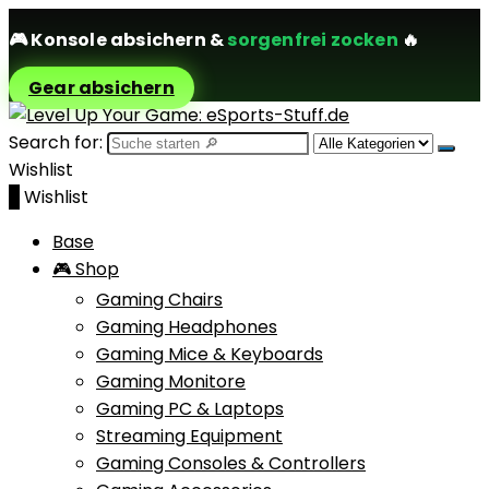
🎮
Konsole absichern
&
sorgenfrei zocken
🔥
Gear absichern
Search for:
Wishlist
0
Wishlist
Base
🎮 Shop
Gaming Chairs
Gaming Headphones
Gaming Mice & Keyboards
Gaming Monitore
Gaming PC & Laptops
Streaming Equipment
Gaming Consoles & Controllers