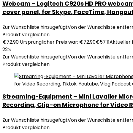
Webcam – Logitech C920s HD PRO webcam, Fu
cover panel, for Skype, FaceTime, Hangout
Zur Wunschliste hinzugefügt
Von der Wunschliste entfer
Produkt vergleichen
€
72,90
Ursprünglicher Preis war: €72,90
€
57,11
Aktueller P
22%
Zur Wunschliste hinzugefügt
Von der Wunschliste entfer
Produkt vergleichen
Streaming-Equipment – Mini Lavalier Micro
Recording, Clip-on Microphone for Video R
Zur Wunschliste hinzugefügt
Von der Wunschliste entfer
Produkt vergleichen