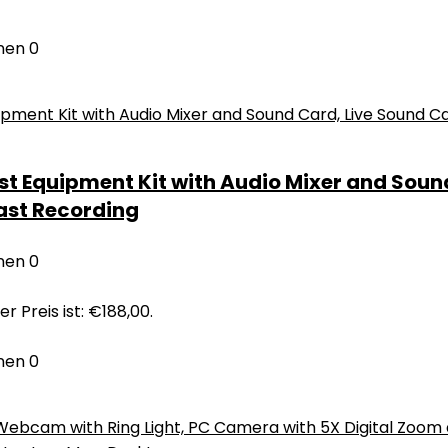
nen
0
Equipment Kit with Audio Mixer and Sound 
ast Recording
nen
0
er Preis ist: €188,00.
nen
0