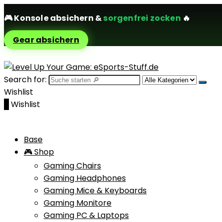
🎮
Konsole absichern
&
sorgenfrei zocken
🔥
Gear absichern
Search for:
Wishlist
0
Wishlist
Base
🎮 Shop
Gaming Chairs
Gaming Headphones
Gaming Mice & Keyboards
Gaming Monitore
Gaming PC & Laptops