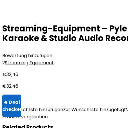
Streaming-Equipment – Pyle 
Karaoke & Studio Audio Reco
Bewertung hinzufügen
2
Streaming Equipment
€
32,46
€
32,46
Zur Wunschliste hinzufügen
Zur Wunschliste hinzugefügt
Produkt vergleichen
Related Products