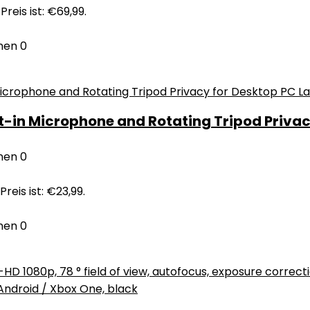
Preis ist: €69,99.
nen
0
-in Microphone and Rotating Tripod Priva
nen
0
Preis ist: €23,99.
nen
0