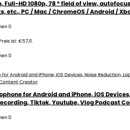
ll-HD 1080p, 78 ° field of view, autofocus
s, etc., PC / Mac / ChromeOS / Android / Xb
nen
0
reis ist: €57,11.
nen
0
phone for Android and iPhone, iOS Devices,
ecording, Tiktok, Youtube, Vlog Podcast C
nen
0