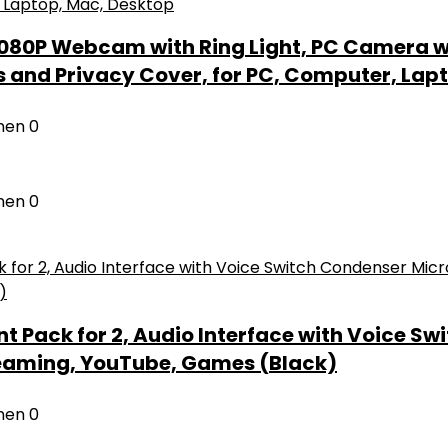
80P Webcam with Ring Light, PC Camera wi
s and Privacy Cover, for PC, Computer, Lap
nen
0
nen
0
Pack for 2, Audio Interface with Voice Sw
treaming, YouTube, Games (Black)
nen
0