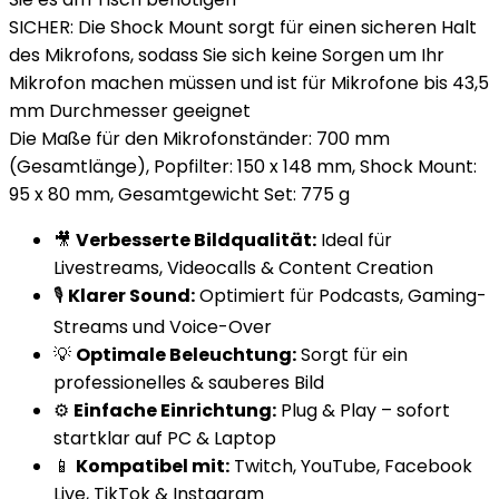
SICHER: Die Shock Mount sorgt für einen sicheren Halt
des Mikrofons, sodass Sie sich keine Sorgen um Ihr
Mikrofon machen müssen und ist für Mikrofone bis 43,5
mm Durchmesser geeignet
Die Maße für den Mikrofonständer: 700 mm
(Gesamtlänge), Popfilter: 150 x 148 mm, Shock Mount:
95 x 80 mm, Gesamtgewicht Set: 775 g
🎥
Verbesserte Bildqualität:
Ideal für
Livestreams, Videocalls & Content Creation
🎙️
Klarer Sound:
Optimiert für Podcasts, Gaming-
Streams und Voice-Over
💡
Optimale Beleuchtung:
Sorgt für ein
professionelles & sauberes Bild
⚙️
Einfache Einrichtung:
Plug & Play – sofort
startklar auf PC & Laptop
📱
Kompatibel mit:
Twitch, YouTube, Facebook
Live, TikTok & Instagram