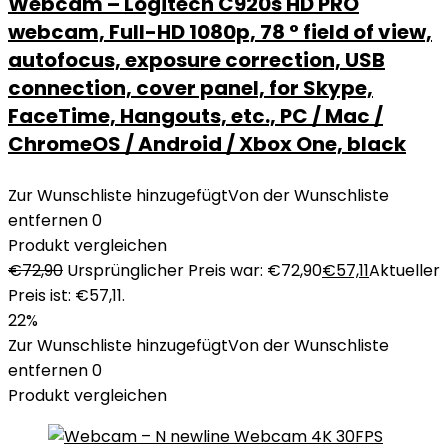
Webcam – Logitech C920s HD PRO
webcam, Full-HD 1080p, 78 ° field of view,
autofocus, exposure correction, USB
connection, cover panel, for Skype,
FaceTime, Hangouts, etc., PC / Mac /
ChromeOS / Android / Xbox One, black
Zur Wunschliste hinzugefügt
Von der Wunschliste
entfernen
0
Produkt vergleichen
€
72,90
Ursprünglicher Preis war: €72,90
€
57,11
Aktueller
Preis ist: €57,11.
22%
Zur Wunschliste hinzugefügt
Von der Wunschliste
entfernen
0
Produkt vergleichen