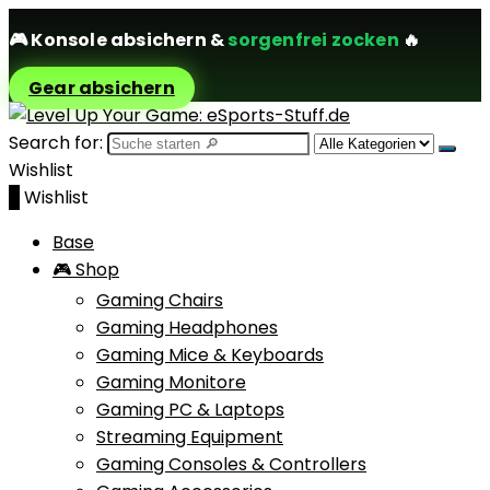
🎮
Konsole absichern
&
sorgenfrei zocken
🔥
Gear absichern
Search for:
Wishlist
0
Wishlist
Base
🎮 Shop
Gaming Chairs
Gaming Headphones
Gaming Mice & Keyboards
Gaming Monitore
Gaming PC & Laptops
Streaming Equipment
Gaming Consoles & Controllers