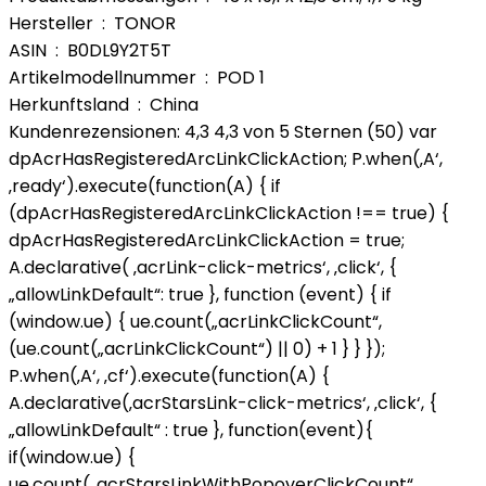
Hersteller ‏ : ‎ TONOR
ASIN ‏ : ‎ B0DL9Y2T5T
Artikelmodellnummer ‏ : ‎ POD 1
Herkunftsland ‏ : ‎ China
Kundenrezensionen: 4,3 4,3 von 5 Sternen (50) var
dpAcrHasRegisteredArcLinkClickAction; P.when(‚A‘,
‚ready‘).execute(function(A) { if
(dpAcrHasRegisteredArcLinkClickAction !== true) {
dpAcrHasRegisteredArcLinkClickAction = true;
A.declarative( ‚acrLink-click-metrics‘, ‚click‘, {
„allowLinkDefault“: true }, function (event) { if
(window.ue) { ue.count(„acrLinkClickCount“,
(ue.count(„acrLinkClickCount“) || 0) + 1 } } });
P.when(‚A‘, ‚cf‘).execute(function(A) {
A.declarative(‚acrStarsLink-click-metrics‘, ‚click‘, {
„allowLinkDefault“ : true }, function(event){
if(window.ue) {
ue.count(„acrStarsLinkWithPopoverClickCount“,