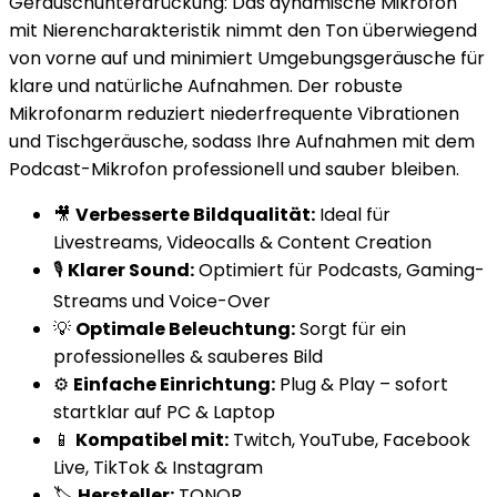
Geräuschunterdrückung: Das dynamische Mikrofon
mit Nierencharakteristik nimmt den Ton überwiegend
von vorne auf und minimiert Umgebungsgeräusche für
klare und natürliche Aufnahmen. Der robuste
Mikrofonarm reduziert niederfrequente Vibrationen
und Tischgeräusche, sodass Ihre Aufnahmen mit dem
Podcast-Mikrofon professionell und sauber bleiben.
🎥
Verbesserte Bildqualität:
Ideal für
Livestreams, Videocalls & Content Creation
🎙️
Klarer Sound:
Optimiert für Podcasts, Gaming-
Streams und Voice-Over
💡
Optimale Beleuchtung:
Sorgt für ein
professionelles & sauberes Bild
⚙️
Einfache Einrichtung:
Plug & Play – sofort
startklar auf PC & Laptop
📱
Kompatibel mit:
Twitch, YouTube, Facebook
Live, TikTok & Instagram
🏷️
Hersteller:
TONOR