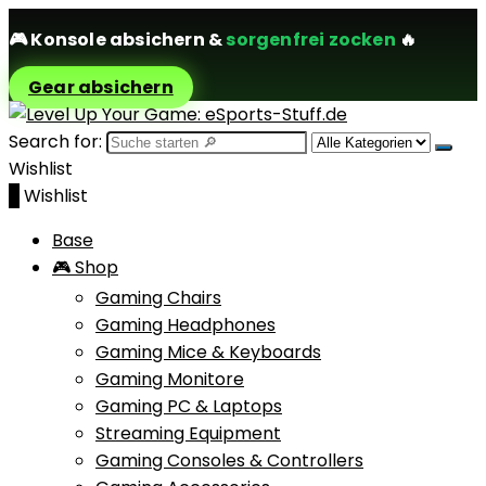
🎮
Konsole absichern
&
sorgenfrei zocken
🔥
Gear absichern
Search for:
Wishlist
0
Wishlist
Base
🎮 Shop
Gaming Chairs
Gaming Headphones
Gaming Mice & Keyboards
Gaming Monitore
Gaming PC & Laptops
Streaming Equipment
Gaming Consoles & Controllers