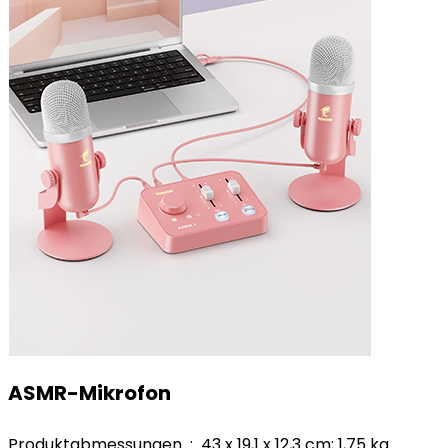
ASMR-Mikrofon
Produktabmessungen ‏ : ‎ 43 x 19,1 x 12,3 cm; 1,75 kg