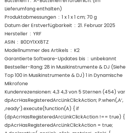
Batterien ‏ : 1 A-Batterien erforderlich. (im
Lieferumfang enthalten)
Produktabmessungen ‏ : ‎ 1 x 1 x 1 cm; 70 g
Datum der Erstverfügbarkeit ‏ : ‎ 21. Februar 2025
Hersteller ‏ : ‎ YRF
ASIN ‏ : ‎ B0DY1XX8TZ
Modellnummer des Artikels ‏ : ‎ K2
Garantierte Software-Updates bis ‏ : ‎ unbekannt
Bestseller-Rang: 28 in Musikinstrumente & DJ (Siehe
Top 100 in Musikinstrumente & DJ) 1 in Dynamische
Mikrofone
Kundenrezensionen: 4,3 4,3 von 5 Sternen (454) var
dpAcrHasRegisteredArcLinkClickAction; P.when(‚A‘,
‚ready‘).execute(function(A) { if
(dpAcrHasRegisteredArcLinkClickAction !== true) {
dpAcrHasRegisteredArcLinkClickAction = true;