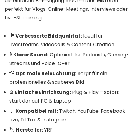
die einfache Befestigung machen das Mikrofon
perfekt für Vlogs, Online-Meetings, Interviews oder
Live-Streaming.
🎥
Verbesserte Bildqualität:
Ideal für
Livestreams, Videocalls & Content Creation
🎙️
Klarer Sound:
Optimiert für Podcasts, Gaming-
Streams und Voice-Over
💡
Optimale Beleuchtung:
Sorgt für ein
professionelles & sauberes Bild
⚙️
Einfache Einrichtung:
Plug & Play – sofort
startklar auf PC & Laptop
📱
Kompatibel mit:
Twitch, YouTube, Facebook
Live, TikTok & Instagram
🏷️
Hersteller:
YRF