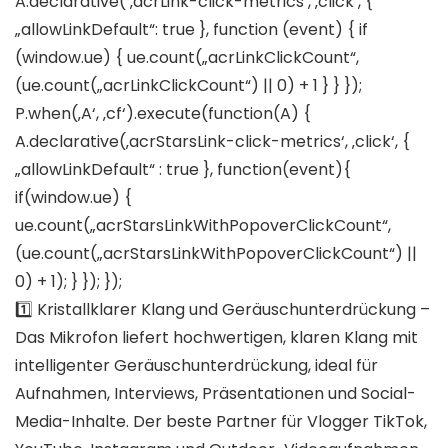
A.declarative( ‚acrLink-click-metrics‘, ‚click‘, {
„allowLinkDefault“: true }, function (event) { if
(window.ue) { ue.count(„acrLinkClickCount“,
(ue.count(„acrLinkClickCount“) || 0) + 1 } } });
P.when(‚A‘, ‚cf‘).execute(function(A) {
A.declarative(‚acrStarsLink-click-metrics‘, ‚click‘, {
„allowLinkDefault“ : true }, function(event){
if(window.ue) {
ue.count(„acrStarsLinkWithPopoverClickCount“,
(ue.count(„acrStarsLinkWithPopoverClickCount“) ||
0) + 1); } }); });
1️⃣ Kristallklarer Klang und Geräuschunterdrückung –
Das Mikrofon liefert hochwertigen, klaren Klang mit
intelligenter Geräuschunterdrückung, ideal für
Aufnahmen, Interviews, Präsentationen und Social-
Media-Inhalte. Der beste Partner für Vlogger TikTok,