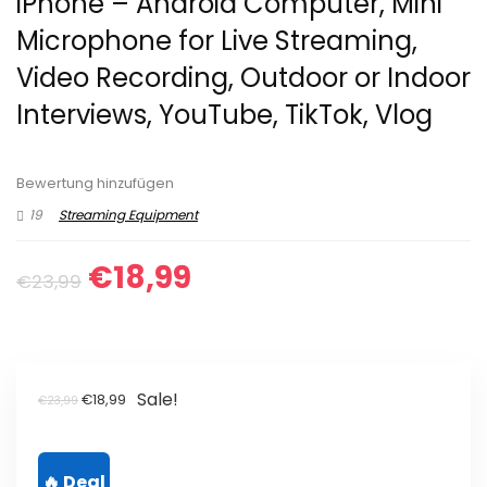
iPhone – Android Computer, Mini
Microphone for Live Streaming,
Video Recording, Outdoor or Indoor
Interviews, YouTube, TikTok, Vlog
Bewertung hinzufügen
19
Streaming Equipment
Ursprünglicher
Aktueller
€
18,99
€
23,99
Preis
Preis
war:
ist:
€23,99
€18,99.
Sale!
Ursprünglicher
Aktueller
€
18,99
€
23,99
Preis
Preis
war:
ist: