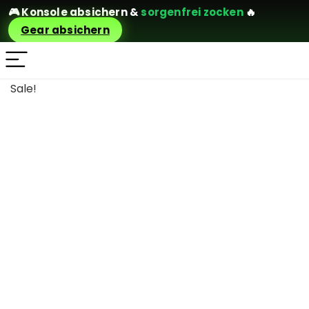
🎮
Konsole absichern
&
sorgenfrei zocken
🔥
Gear absichern
Sale!