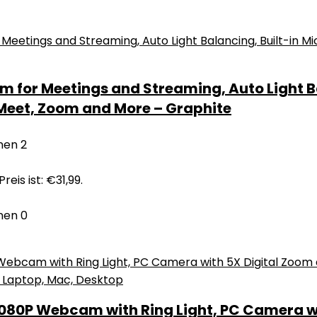
m for Meetings and Streaming, Auto Light B
 Meet, Zoom and More – Graphite
nen
2
reis ist: €31,99.
nen
0
80P Webcam with Ring Light, PC Camera wi