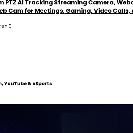
 PTZ AI Tracking Streaming Camera, Webca
b Cam for Meetings, Gaming, Video Calls, 
nen
0
h, YouTube & eSports