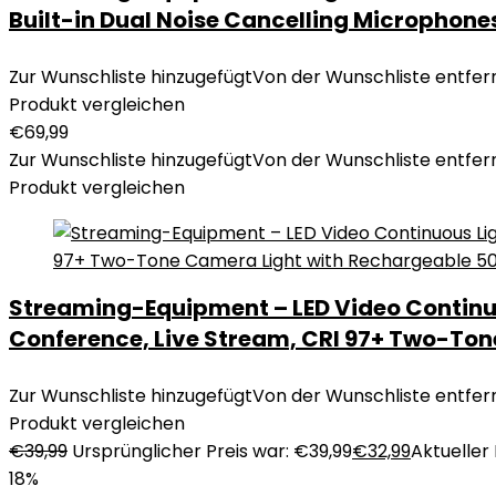
Built-in Dual Noise Cancelling Microphone
Zur Wunschliste hinzugefügt
Von der Wunschliste entfer
Produkt vergleichen
€
69,99
Zur Wunschliste hinzugefügt
Von der Wunschliste entfer
Produkt vergleichen
Streaming-Equipment – LED Video Continuo
Conference, Live Stream, CRI 97+ Two-Ton
Zur Wunschliste hinzugefügt
Von der Wunschliste entfer
Produkt vergleichen
€
39,99
Ursprünglicher Preis war: €39,99
€
32,99
Aktueller 
18%