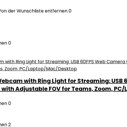
Von der Wunschliste entfernen
0
nen
0
ebcam with Ring Light for Streaming: USB
 with Adjustable FOV for Teams, Zoom, PC
nen
0
nen
2