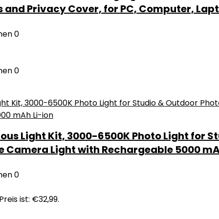
s and Privacy Cover, for PC, Computer, Lap
nen
0
nen
0
us Light Kit, 3000-6500K Photo Light for S
e Camera Light with Rechargeable 5000 mA
nen
0
Preis ist: €32,99.