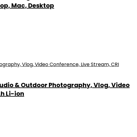
top, Mac, Desktop
tudio & Outdoor Photography, Vlog, Video
h Li-ion