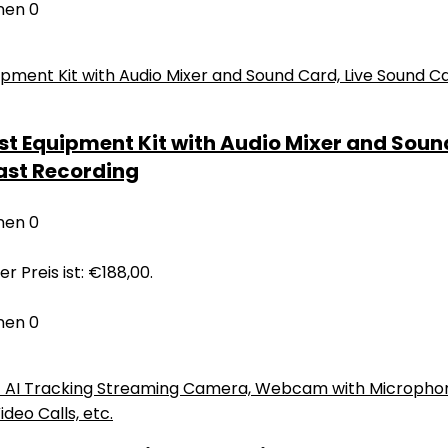
nen
0
Equipment Kit with Audio Mixer and Sound 
ast Recording
nen
0
er Preis ist: €188,00.
nen
0