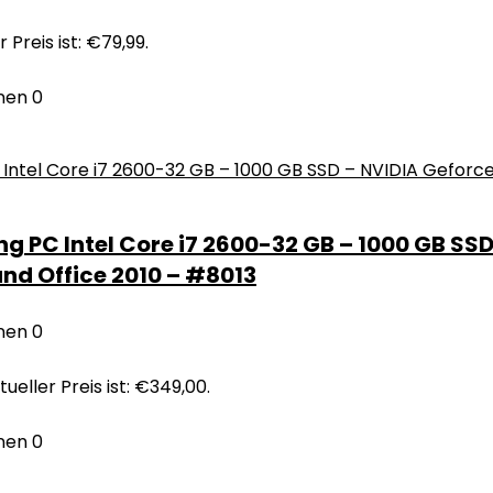
 Preis ist: €79,99.
nen
0
g PC Intel Core i7 2600-32 GB – 1000 GB SS
and Office 2010 – #8013
nen
0
tueller Preis ist: €349,00.
nen
0