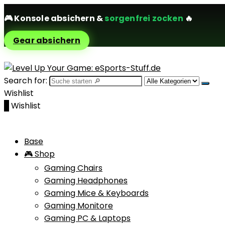
🎮
Konsole absichern
&
sorgenfrei zocken
🔥
Gear absichern
Search for:
Wishlist
0
Wishlist
Base
🎮 Shop
Gaming Chairs
Gaming Headphones
Gaming Mice & Keyboards
Gaming Monitore
Gaming PC & Laptops