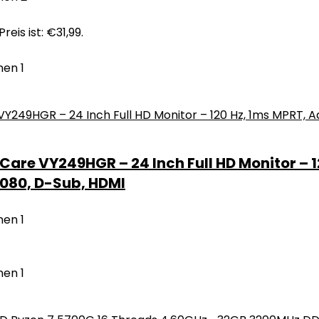
reis ist: €31,99.
nen
1
are VY249HGR – 24 Inch Full HD Monitor – 
×1080, D-Sub, HDMI
nen
1
nen
1