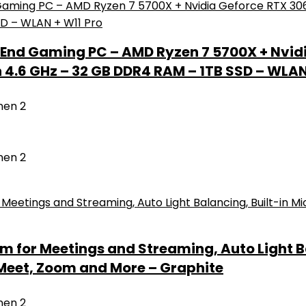
End Gaming PC – AMD Ryzen 7 5700X + Nvidi
4.6 GHz – 32 GB DDR4 RAM – 1TB SSD – WLAN
nen
2
nen
2
m for Meetings and Streaming, Auto Light B
 Meet, Zoom and More – Graphite
nen
2