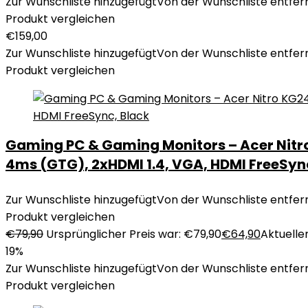
Zur Wunschliste hinzugefügt
Von der Wunschliste entfer
Produkt vergleichen
€
159,00
Zur Wunschliste hinzugefügt
Von der Wunschliste entfer
Produkt vergleichen
Gaming PC & Gaming Monitors – Acer Nitro
4ms (GTG), 2xHDMI 1.4, VGA, HDMI FreeSyn
Zur Wunschliste hinzugefügt
Von der Wunschliste entfer
Produkt vergleichen
€
79,90
Ursprünglicher Preis war: €79,90
€
64,90
Aktueller
19%
Zur Wunschliste hinzugefügt
Von der Wunschliste entfer
Produkt vergleichen