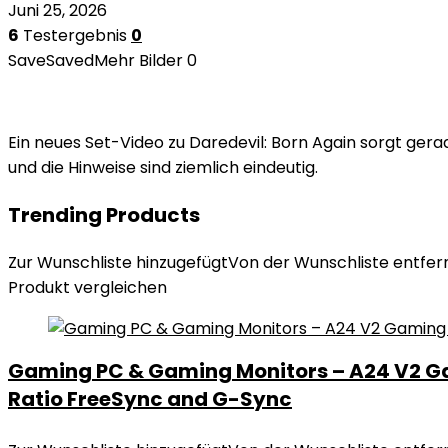
Juni 25, 2026
6
Testergebnis
0
Save
Saved
Mehr Bilder
0
Ein neues Set-Video zu Daredevil: Born Again sorgt gerad
und die Hinweise sind ziemlich eindeutig.
Trending Products
Zur Wunschliste hinzugefügt
Von der Wunschliste entfer
Produkt vergleichen
Gaming PC & Gaming Monitors – A24 V2 Gam
Ratio FreeSync and G-Sync