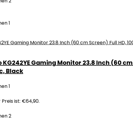
nen
2
nen
1
 KG242YE Gaming Monitor 23.8 Inch (60 cm S
c, Black
nen
1
 Preis ist: €64,90.
nen
2