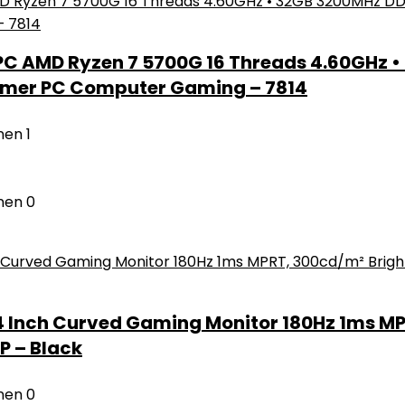
C AMD Ryzen 7 5700G 16 Threads 4.60GHz •
Gamer PC Computer Gaming – 7814
nen
1
nen
0
Inch Curved Gaming Monitor 180Hz 1ms MPRT
P – Black
nen
0