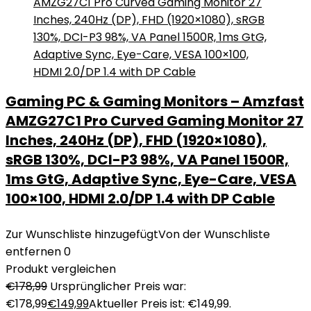
Gaming PC & Gaming Monitors – Amzfast
AMZG27C1 Pro Curved Gaming Monitor 27
Inches, 240Hz (DP), FHD (1920×1080),
sRGB 130%, DCI-P3 98%, VA Panel 1500R,
1ms GtG, Adaptive Sync, Eye-Care, VESA
100×100, HDMI 2.0/DP 1.4 with DP Cable
Zur Wunschliste hinzugefügt
Von der Wunschliste
entfernen
0
Produkt vergleichen
€
178,99
Ursprünglicher Preis war:
€178,99
€
149,99
Aktueller Preis ist: €149,99.