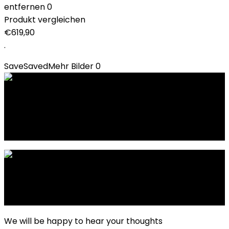
entfernen
0
Produkt vergleichen
€
619,90
.
Save
Saved
Mehr Bilder
0
Previous
HotChilliDate: Neue Community- & Chat-
Plattform für Deutschland
Next
Das wollen wir auch in AAA-Spielen sehen
We will be happy to hear your thoughts