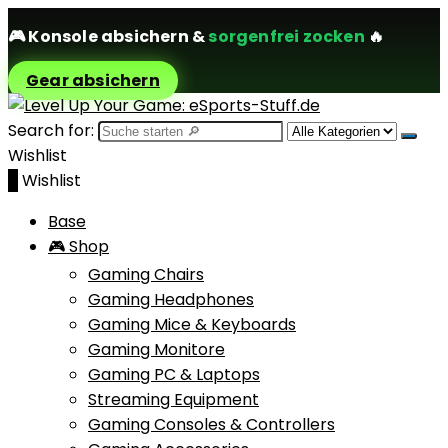
🎮
Konsole absichern
&
sorgenfrei zocken
🔥
Gear absichern
Search for:
Wishlist
0
Wishlist
Base
🎮 Shop
Gaming Chairs
Gaming Headphones
Gaming Mice & Keyboards
Gaming Monitore
Gaming PC & Laptops
Streaming Equipment
Gaming Consoles & Controllers