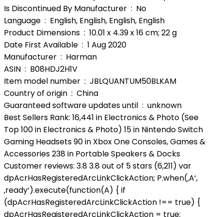
Is Discontinued By Manufacturer ‏ : ‎ No
Language ‏ : ‎ English, English, English, English
Product Dimensions ‏ : ‎ 10.01 x 4.39 x 16 cm; 22 g
Date First Available ‏ : ‎ 1 Aug 2020
Manufacturer ‏ : ‎ Harman
ASIN ‏ : ‎ B08HDJ2H1V
Item model number ‏ : ‎ JBLQUANTUM50BLKAM
Country of origin ‏ : ‎ China
Guaranteed software updates until ‏ : ‎ unknown
Best Sellers Rank: 16,441 in Electronics & Photo (See
Top 100 in Electronics & Photo) 15 in Nintendo Switch
Gaming Headsets 90 in Xbox One Consoles, Games &
Accessories 238 in Portable Speakers & Docks
Customer reviews: 3.8 3.8 out of 5 stars (6,211) var
dpAcrHasRegisteredArcLinkClickAction; P.when(‚A‘,
‚ready‘).execute(function(A) { if
(dpAcrHasRegisteredArcLinkClickAction !== true) {
dpAcrHasRegisteredArcLinkClickAction = true;