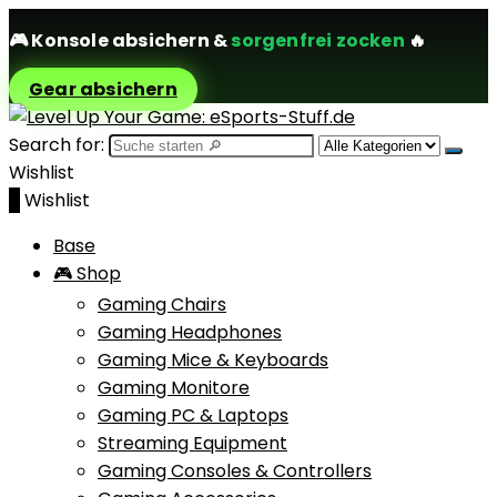
🎮
Konsole absichern
&
sorgenfrei zocken
🔥
Gear absichern
Search for:
Wishlist
0
Wishlist
Base
🎮 Shop
Gaming Chairs
Gaming Headphones
Gaming Mice & Keyboards
Gaming Monitore
Gaming PC & Laptops
Streaming Equipment
Gaming Consoles & Controllers