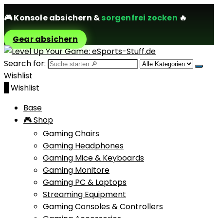
🎮
Konsole absichern
&
sorgenfrei zocken
🔥
Gear absichern
Search for:
Wishlist
0
Wishlist
Base
🎮 Shop
Gaming Chairs
Gaming Headphones
Gaming Mice & Keyboards
Gaming Monitore
Gaming PC & Laptops
Streaming Equipment
Gaming Consoles & Controllers