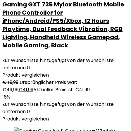
Gaming GXT 735 Mylox Bluetooth Mobile
Phone Controller for
iPhone/Android/PS5/Xbox, 12 Hours
Playtime, Dual Feedback Vibration, RGB
Lighting, Handheld Wireless Gamepad,
Mobile Gaming, Black
Zur Wunschliste hinzugefügt
Von der Wunschliste
entfernen
0
Produkt vergleichen
€
49,99
Ursprünglicher Preis war:
€49,99
€
41,99
Aktueller Preis ist: €41,99.
16%
Zur Wunschliste hinzugefügt
Von der Wunschliste
entfernen
0
Produkt vergleichen