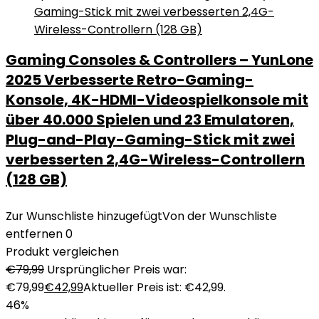
Gaming Consoles & Controllers – YunLone
2025 Verbesserte Retro-Gaming-
Konsole, 4K-HDMI-Videospielkonsole mit
über 40.000 Spielen und 23 Emulatoren,
Plug-and-Play-Gaming-Stick mit zwei
verbesserten 2,4G-Wireless-Controllern
(128 GB)
Zur Wunschliste hinzugefügt
Von der Wunschliste
entfernen
0
Produkt vergleichen
€
79,99
Ursprünglicher Preis war:
€79,99
€
42,99
Aktueller Preis ist: €42,99.
46%