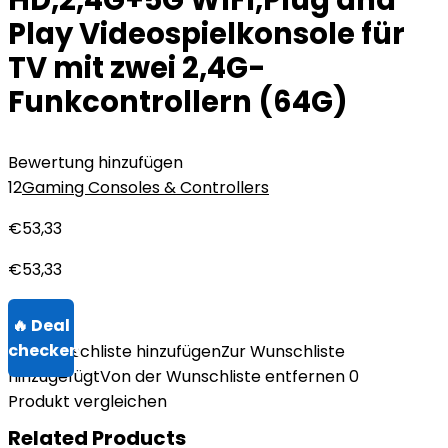
HD,2,4G+5G WIFI,Plug and
Play Videospielkonsole für
TV mit zwei 2,4G-
Funkcontrollern (64G)
Bewertung hinzufügen
12
Gaming Consoles & Controllers
€
53,33
€
53,33
Zur Wunschliste hinzufügen
Zur Wunschliste
hinzugefügt
Von der Wunschliste entfernen
0
Produkt vergleichen
Related Products