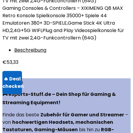
Gaming Consoles & Controllers – XIXIMENG Q8 MAX
Retro Konsole Spielkonsole 35000+ Spiele 44
Emulatoren 380+ 3D-SPIELE,Game Stick 4K Ultra
HD,2,4G+5G WIFI,Plug and Play Videospielkonsole für
TV mit zwei 2,4G-Funkcontrollern (64G)
Beschreibung
€
53,33
Über uns
🎮 eSports-Stuff.de – Dein Shop für Gaming &
Streaming Equipment!
Finde das beste
Zubehör für Gamer und Streamer
–
von
hochwertigen Headsets, mechanischen
Tastaturen, Gaming-Mäusen
bis hin zu
RGB-