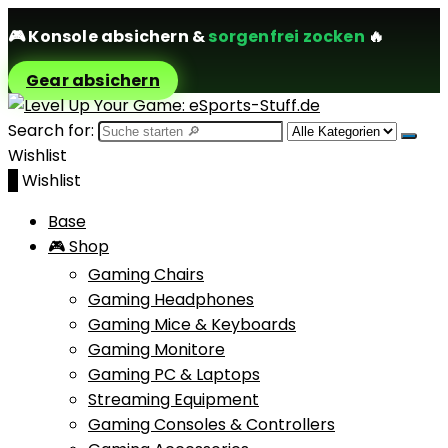
🎮
Konsole absichern
&
sorgenfrei zocken
🔥
Gear absichern
Search for:
Wishlist
0
Wishlist
Base
🎮 Shop
Gaming Chairs
Gaming Headphones
Gaming Mice & Keyboards
Gaming Monitore
Gaming PC & Laptops
Streaming Equipment
Gaming Consoles & Controllers