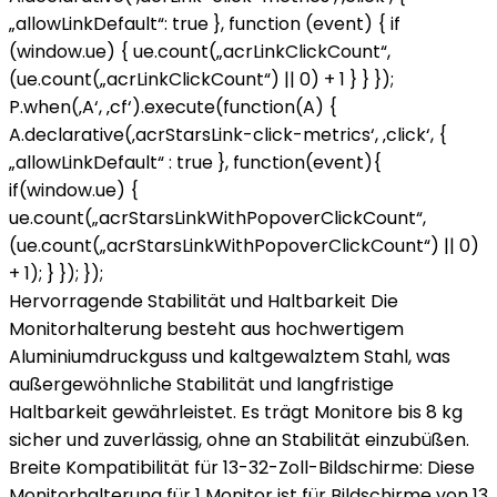
„allowLinkDefault“: true }, function (event) { if
(window.ue) { ue.count(„acrLinkClickCount“,
(ue.count(„acrLinkClickCount“) || 0) + 1 } } });
P.when(‚A‘, ‚cf‘).execute(function(A) {
A.declarative(‚acrStarsLink-click-metrics‘, ‚click‘, {
„allowLinkDefault“ : true }, function(event){
if(window.ue) {
ue.count(„acrStarsLinkWithPopoverClickCount“,
(ue.count(„acrStarsLinkWithPopoverClickCount“) || 0)
+ 1); } }); });
Hervorragende Stabilität und Haltbarkeit Die
Monitorhalterung besteht aus hochwertigem
Aluminiumdruckguss und kaltgewalztem Stahl, was
außergewöhnliche Stabilität und langfristige
Haltbarkeit gewährleistet. Es trägt Monitore bis 8 kg
sicher und zuverlässig, ohne an Stabilität einzubüßen.
Breite Kompatibilität für 13-32-Zoll-Bildschirme: Diese
Monitorhalterung für 1 Monitor ist für Bildschirme von 13