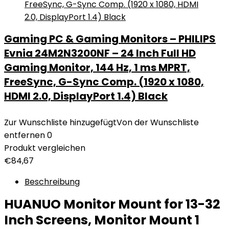
Gaming PC & Gaming Monitors – PHILIPS
Evnia 24M2N3200NF – 24 Inch Full HD
Gaming Monitor, 144 Hz, 1 ms MPRT,
FreeSync, G-Sync Comp. (1920 x 1080,
HDMI 2.0, DisplayPort 1.4) Black
Zur Wunschliste hinzugefügt
Von der Wunschliste
entfernen
0
Produkt vergleichen
€
84,67
Beschreibung
HUANUO Monitor Mount for 13-32
Inch Screens, Monitor Mount 1