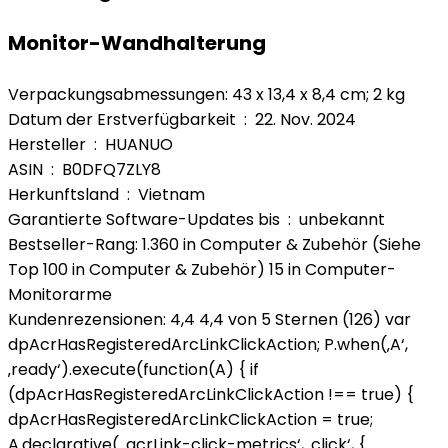
Monitor-Wandhalterung
Verpackungsabmessungen: 43 x 13,4 x 8,4 cm; 2 kg
Datum der Erstverfügbarkeit ‏ : ‎ 22. Nov. 2024
Hersteller ‏ : ‎ HUANUO
ASIN ‏ : ‎ B0DFQ7ZLY8
Herkunftsland ‏ : ‎ Vietnam
Garantierte Software-Updates bis ‏ : ‎ unbekannt
Bestseller-Rang: 1.360 in Computer & Zubehör (Siehe
Top 100 in Computer & Zubehör) 15 in Computer-
Monitorarme
Kundenrezensionen: 4,4 4,4 von 5 Sternen (126) var
dpAcrHasRegisteredArcLinkClickAction; P.when(‚A‘,
‚ready‘).execute(function(A) { if
(dpAcrHasRegisteredArcLinkClickAction !== true) {
dpAcrHasRegisteredArcLinkClickAction = true;
A.declarative( ‚acrLink-click-metrics‘, ‚click‘, {