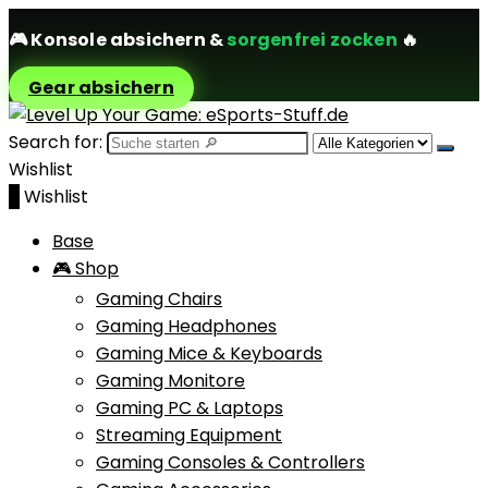
🎮
Konsole absichern
&
sorgenfrei zocken
🔥
Gear absichern
Search for:
Wishlist
0
Wishlist
Base
🎮 Shop
Gaming Chairs
Gaming Headphones
Gaming Mice & Keyboards
Gaming Monitore
Gaming PC & Laptops
Streaming Equipment
Gaming Consoles & Controllers