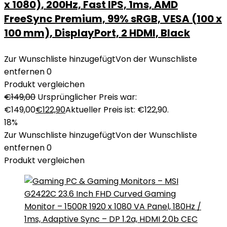
x 1080), 200Hz, Fast IPS, 1ms, AMD
FreeSync Premium, 99% sRGB, VESA (100 x
100 mm), DisplayPort, 2 HDMI, Black
Zur Wunschliste hinzugefügt
Von der Wunschliste
entfernen
0
Produkt vergleichen
€
149,00
Ursprünglicher Preis war:
€149,00
€
122,90
Aktueller Preis ist: €122,90.
18%
Zur Wunschliste hinzugefügt
Von der Wunschliste
entfernen
0
Produkt vergleichen