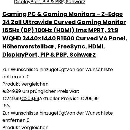
Gaming PC & Gaming Monitors – Z-Edge
34 Zoll Ultrawide Curved Gaming Monitor
165Hz (DP) 100Hz (HDMI) 1ms MPRT, 21:9
WQHD 3440×1440 R1500 Curved VA Panel,
Höhenverstellbar, FreeSync, HDMI,
DisplayPort, PIP & PBP, Schwarz
Zur Wunschliste hinzugefügt
Von der Wunschliste
entfernen
0
Produkt vergleichen
€
249,99
Ursprünglicher Preis war:
€249,99
€
209,99
Aktueller Preis ist: €209,99.
16%
Zur Wunschliste hinzugefügt
Von der Wunschliste
entfernen
0
Produkt vergleichen