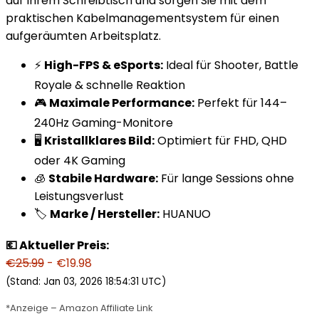
auf Ihrem Schreibtisch und sorgen Sie mit dem
praktischen Kabelmanagementsystem für einen
aufgeräumten Arbeitsplatz.
⚡
High-FPS & eSports:
Ideal für Shooter, Battle
Royale & schnelle Reaktion
🎮
Maximale Performance:
Perfekt für 144–
240Hz Gaming-Monitore
🖥️
Kristallklares Bild:
Optimiert für FHD, QHD
oder 4K Gaming
🧊
Stabile Hardware:
Für lange Sessions ohne
Leistungsverlust
🏷️
Marke / Hersteller:
HUANUO
💶 Aktueller Preis:
€25.99
- €19.98
(Stand: Jan 03, 2026 18:54:31 UTC)
*Anzeige – Amazon Affiliate Link