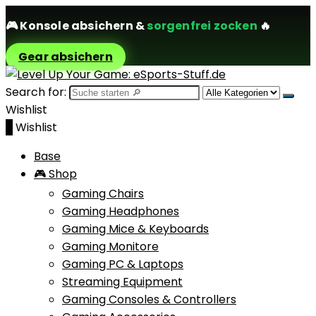
🎮
Konsole absichern
&
sorgenfrei zocken
🔥
Gear absichern
Search for:
Wishlist
0
Wishlist
Base
🎮 Shop
Gaming Chairs
Gaming Headphones
Gaming Mice & Keyboards
Gaming Monitore
Gaming PC & Laptops
Streaming Equipment
Gaming Consoles & Controllers