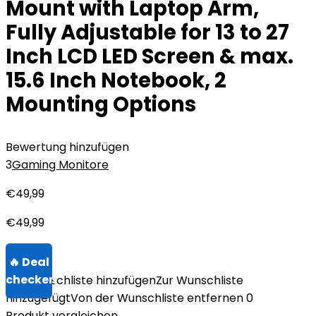
Mount with Laptop Arm,
Fully Adjustable for 13 to 27
Inch LCD LED Screen & max.
15.6 Inch Notebook, 2
Mounting Options
Bewertung hinzufügen
3
Gaming Monitore
€
49,99
€
49,99
Zur Wunschliste hinzufügen
Zur Wunschliste
hinzugefügt
Von der Wunschliste entfernen
0
Produkt vergleichen