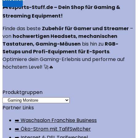
🎮 eSports-Stuff.de – Dein Shop für Gaming &
Streaming Equipment!
Finde das beste
Zubehör für Gamer und Streamer
–
von
hochwertigen Headsets, mechanischen
Tastaturen, Gaming-Mäusen
bis hin zu
RGB-
Setups und Profi-Equipment für E-Sports
.
Optimiere dein Gaming-Erlebnis und performe auf
höchstem Level! 🚀🔥
Produktgruppen
Partner Links
➡️ Waschsalon Franchise Business
➡️ Öko-Strom mit TafifSwitcher
➡️ Internet & DSL Tarifwechsel