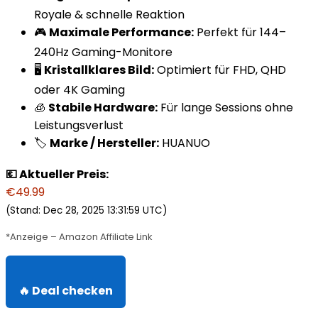
Royale & schnelle Reaktion
🎮
Maximale Performance:
Perfekt für 144–
240Hz Gaming-Monitore
🖥️
Kristallklares Bild:
Optimiert für FHD, QHD
oder 4K Gaming
🧊
Stabile Hardware:
Für lange Sessions ohne
Leistungsverlust
🏷️
Marke / Hersteller:
HUANUO
💶 Aktueller Preis:
€49.99
(Stand: Dec 28, 2025 13:31:59 UTC)
*Anzeige – Amazon Affiliate Link
🔥 Deal checken