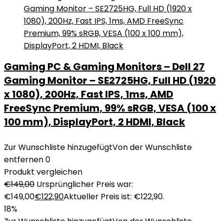
Gaming PC & Gaming Monitors – Dell 27
Gaming Monitor – SE2725HG, Full HD (1920
x 1080), 200Hz, Fast IPS, 1ms, AMD
FreeSync Premium, 99% sRGB, VESA (100 x
100 mm), DisplayPort, 2 HDMI, Black
Zur Wunschliste hinzugefügt
Von der Wunschliste
entfernen
0
Produkt vergleichen
€
149,00
Ursprünglicher Preis war:
€149,00
€
122,90
Aktueller Preis ist: €122,90.
18%