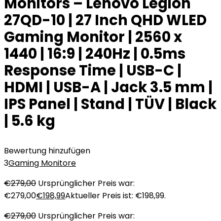
Monitors – Lenovo Legion
27QD-10 | 27 Inch QHD WLED
Gaming Monitor | 2560 x
1440 | 16:9 | 240Hz | 0.5ms
Response Time | USB-C |
HDMI | USB-A | Jack 3.5 mm |
IPS Panel | Stand | TÜV | Black
| 5.6 kg
Bewertung hinzufügen
3
Gaming Monitore
€
279,00
Ursprünglicher Preis war:
€279,00
€
198,99
Aktueller Preis ist: €198,99.
€
279,00
Ursprünglicher Preis war: