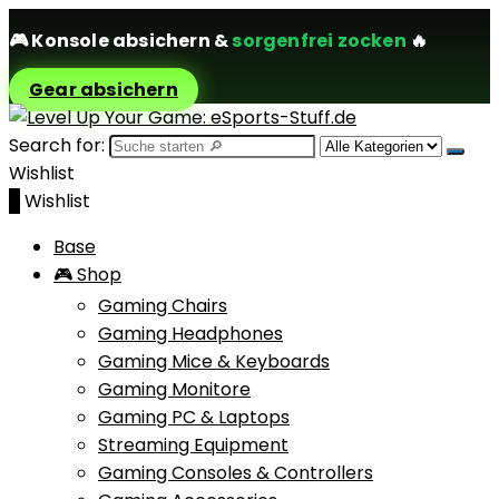
🎮
Konsole absichern
&
sorgenfrei zocken
🔥
Gear absichern
Search for:
Wishlist
0
Wishlist
Base
🎮 Shop
Gaming Chairs
Gaming Headphones
Gaming Mice & Keyboards
Gaming Monitore
Gaming PC & Laptops
Streaming Equipment
Gaming Consoles & Controllers