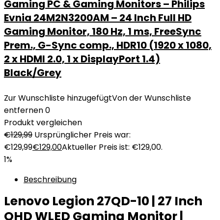
Gaming PC & Gaming Monitors – Philips
Evnia 24M2N3200AM – 24 Inch Full HD
Gaming Monitor, 180 Hz, 1 ms, FreeSync
Prem., G-Sync comp., HDR10 (1920 x 1080,
2 x HDMI 2.0, 1 x DisplayPort 1.4)
Black/Grey
Zur Wunschliste hinzugefügt
Von der Wunschliste
entfernen
0
Produkt vergleichen
€
129,99
Ursprünglicher Preis war:
€129,99
€
129,00
Aktueller Preis ist: €129,00.
1%
Beschreibung
Lenovo Legion 27QD-10 | 27 Inch
QHD WLED Gaming Monitor |