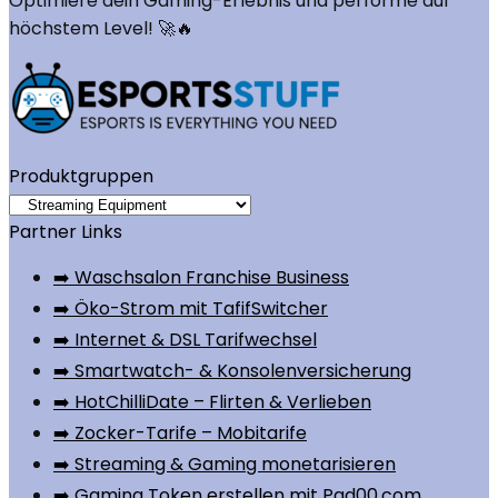
Optimiere dein Gaming-Erlebnis und performe auf
höchstem Level! 🚀🔥
Produktgruppen
Partner Links
➡️ Waschsalon Franchise Business
➡️ Öko-Strom mit TafifSwitcher
➡️ Internet & DSL Tarifwechsel
➡️ Smartwatch- & Konsolenversicherung
➡️ HotChilliDate – Flirten & Verlieben
➡️ Zocker-Tarife – Mobitarife
➡️ Streaming & Gaming monetarisieren
➡️ Gaming Token erstellen mit Pad00.com