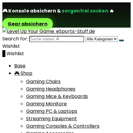
🎮
Konsole absichern
&
sorgenfrei zocken
🔥
Gear absichern
Search for:
Wishlist
0
Wishlist
Base
🎮 Shop
Gaming Chairs
Gaming Headphones
Gaming Mice & Keyboards
Gaming Monitore
Gaming PC & Laptops
Streaming Equipment
Gaming Consoles & Controllers