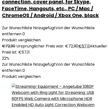
connection, cover panel, for Skype,
FaceTime, Hangouts, etc., PC / Mac /
ChromeOS / Android / Xbox One, black
Zur Wunschliste hinzugefügt
Von der Wunschliste
entfernen
0
Produkt vergleichen
€
72,90
Ursprünglicher Preis war: €72,90
€
57,11
Aktueller
Preis ist: €57,11.
22%
Zur Wunschliste hinzugefügt
Von der Wunschliste
entfernen
0
Produkt vergleichen