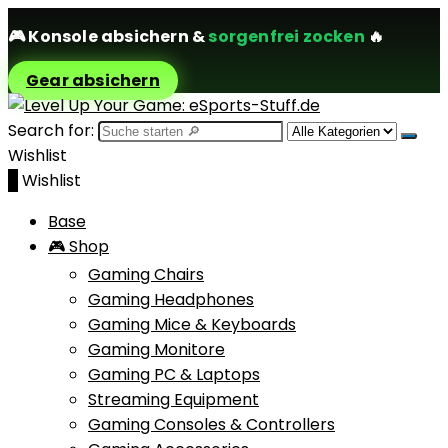
🎮
Konsole absichern
&
sorgenfrei zocken
🔥
Gear absichern
Search for:
Wishlist
0
Wishlist
Base
🎮 Shop
Gaming Chairs
Gaming Headphones
Gaming Mice & Keyboards
Gaming Monitore
Gaming PC & Laptops
Streaming Equipment
Gaming Consoles & Controllers