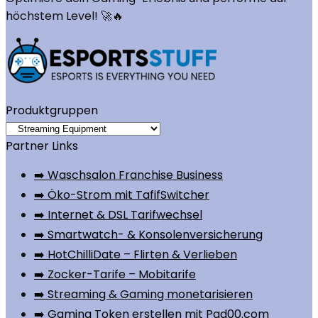
höchstem Level! 🚀🔥
Produktgruppen
Partner Links
➡️ Waschsalon Franchise Business
➡️ Öko-Strom mit TafifSwitcher
➡️ Internet & DSL Tarifwechsel
➡️ Smartwatch- & Konsolenversicherung
➡️ HotChilliDate – Flirten & Verlieben
➡️ Zocker-Tarife – Mobitarife
➡️ Streaming & Gaming monetarisieren
➡️ Gaming Token erstellen mit Pad00.com