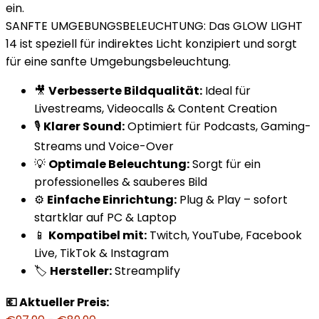
ein.
SANFTE UMGEBUNGSBELEUCHTUNG: Das GLOW LIGHT
14 ist speziell für indirektes Licht konzipiert und sorgt
für eine sanfte Umgebungsbeleuchtung.
🎥
Verbesserte Bildqualität:
Ideal für
Livestreams, Videocalls & Content Creation
🎙️
Klarer Sound:
Optimiert für Podcasts, Gaming-
Streams und Voice-Over
💡
Optimale Beleuchtung:
Sorgt für ein
professionelles & sauberes Bild
⚙️
Einfache Einrichtung:
Plug & Play – sofort
startklar auf PC & Laptop
📱
Kompatibel mit:
Twitch, YouTube, Facebook
Live, TikTok & Instagram
🏷️
Hersteller:
Streamplify
💶 Aktueller Preis: