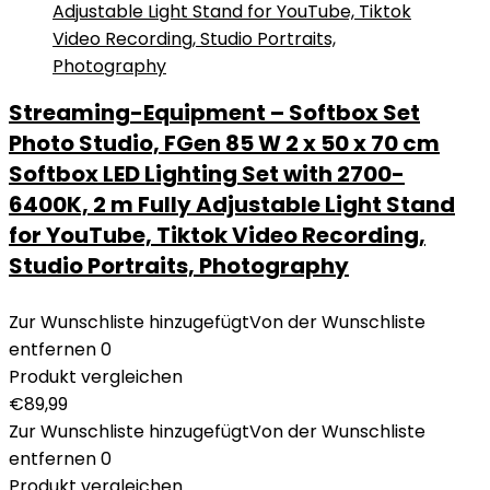
Streaming-Equipment – Softbox Set
Photo Studio, FGen 85 W 2 x 50 x 70 cm
Softbox LED Lighting Set with 2700-
6400K, 2 m Fully Adjustable Light Stand
for YouTube, Tiktok Video Recording,
Studio Portraits, Photography
Zur Wunschliste hinzugefügt
Von der Wunschliste
entfernen
0
Produkt vergleichen
€
89,99
Zur Wunschliste hinzugefügt
Von der Wunschliste
entfernen
0
Produkt vergleichen