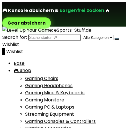
🎮
Konsole absichern
&
sorgenfrei zocken
🔥
Gear absichern
Search for:
Wishlist
0
Wishlist
Base
🎮 Shop
Gaming Chairs
Gaming Headphones
Gaming Mice & Keyboards
Gaming Monitore
Gaming PC & Laptops
Streaming Equipment
Gaming Consoles & Controllers