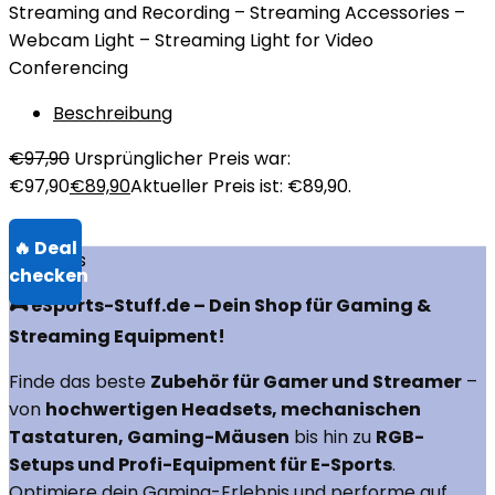
Streaming and Recording – Streaming Accessories –
Webcam Light – Streaming Light for Video
Conferencing
Beschreibung
€
97,90
Ursprünglicher Preis war:
€97,90
€
89,90
Aktueller Preis ist: €89,90.
Über uns
🎮 eSports-Stuff.de – Dein Shop für Gaming &
Streaming Equipment!
Finde das beste
Zubehör für Gamer und Streamer
–
von
hochwertigen Headsets, mechanischen
Tastaturen, Gaming-Mäusen
bis hin zu
RGB-
Setups und Profi-Equipment für E-Sports
.
Optimiere dein Gaming-Erlebnis und performe auf