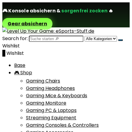
🎮
Konsole absichern
&
sorgenfrei zocken
🔥
Gear absichern
Search for:
Wishlist
0
Wishlist
Base
🎮 Shop
Gaming Chairs
Gaming Headphones
Gaming Mice & Keyboards
Gaming Monitore
Gaming PC & Laptops
Streaming Equipment
Gaming Consoles & Controllers