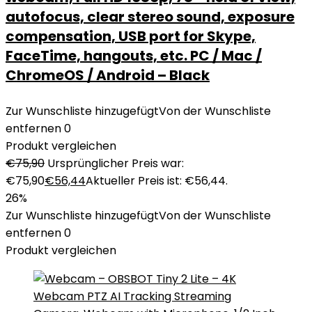
autofocus, clear stereo sound, exposure
compensation, USB port for Skype,
FaceTime, hangouts, etc. PC / Mac /
ChromeOS / Android – Black
Zur Wunschliste hinzugefügt
Von der Wunschliste
entfernen
0
Produkt vergleichen
€
75,90
Ursprünglicher Preis war:
€75,90
€
56,44
Aktueller Preis ist: €56,44.
26%
Zur Wunschliste hinzugefügt
Von der Wunschliste
entfernen
0
Produkt vergleichen