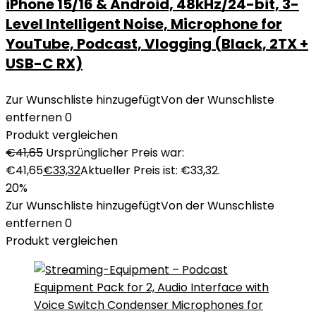
iPhone 15/16 & Android, 48kHz/24-bit, 3-
Level Intelligent Noise, Microphone for
YouTube, Podcast, Vlogging (Black, 2TX +
USB-C RX)
Zur Wunschliste hinzugefügt
Von der Wunschliste
entfernen
0
Produkt vergleichen
€
41,65
Ursprünglicher Preis war:
€41,65
€
33,32
Aktueller Preis ist: €33,32.
20%
Zur Wunschliste hinzugefügt
Von der Wunschliste
entfernen
0
Produkt vergleichen