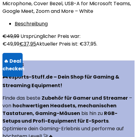
Microphone, Cover Bezel, USB-A for Microsoft Teams,
Google Meet, Zoom and More – White
Beschreibung
€
49,99
Ursprünglicher Preis war:
€49,99
€
37,95
Aktueller Preis ist: €37,95.
Über uns
🎮 eSports-Stuff.de – Dein Shop für Gaming &
Streaming Equipment!
Finde das beste
Zubehör für Gamer und Streamer
–
von
hochwertigen Headsets, mechanischen
Tastaturen, Gaming-Mäusen
bis hin zu
RGB-
Setups und Profi-Equipment für E-Sports
.
Optimiere dein Gaming-Erlebnis und performe auf
höchstem Level! 🚀🔥