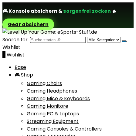
🎮
Konsole absichern
&
sorgenfrei zocken
🔥
Gear absichern
Search for:
Wishlist
0
Wishlist
Base
🎮 Shop
Gaming Chairs
Gaming Headphones
Gaming Mice & Keyboards
Gaming Monitore
Gaming PC & Laptops
Streaming Equipment
Gaming Consoles & Controllers